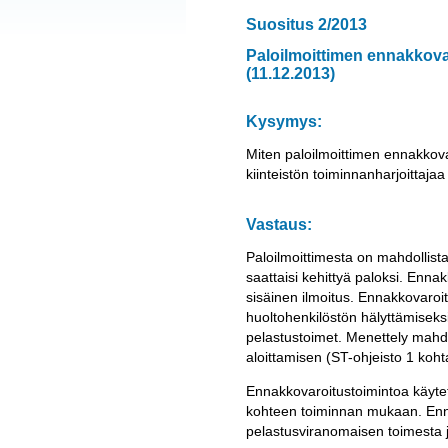
Suositus 2/2013
Paloilmoittimen ennakkovar
(11.12.2013)
Kysymys:
Miten paloilmoittimen ennakkovar
kiinteistön toiminnanharjoittaja
Vastaus:
Paloilmoittimesta on mahdollist
saattaisi kehittyä paloksi. Enna
sisäinen ilmoitus. Ennakkovaroi
huoltohenkilöstön hälyttämiseks
pelastustoimet. Menettely mahd
aloittamisen (ST-ohjeisto 1 koht
Ennakkovaroitustoimintoa käytet
kohteen toiminnan mukaan. Ennakk
pelastusviranomaisen toimesta j