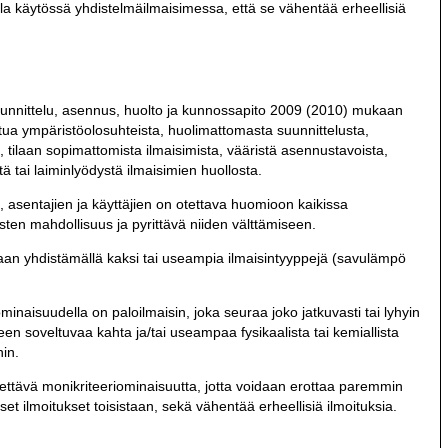
la käytössä yhdistelmäilmaisimessa, että se vähentää erheellisiä
uunnittelu, asennus, huolto ja kunnossapito 2009 (2010) mukaan
ohtua ympäristöolosuhteista, huolimattomasta suunnittelusta,
ä, tilaan sopimattomista ilmaisimista, vääristä asennustavoista,
ä tai laiminlyödystä ilmaisimien huollosta.
n, asentajien ja käyttäjien on otettava huomioon kaikissa
usten mahdollisuus ja pyrittävä niiden välttämiseen.
aan yhdistämällä kaksi tai useampia ilmaisintyyppejä (savulämpö
minaisuudella on paloilmaisin, joka seuraa joko jatkuvasti tai lyhyin
een soveltuvaa kahta ja/tai useampaa fysikaalista tai kemiallista
hin.
ttävä monikriteeriominaisuutta, jotta voidaan erottaa paremmin
lliset ilmoitukset toisistaan, sekä vähentää erheellisiä ilmoituksia.