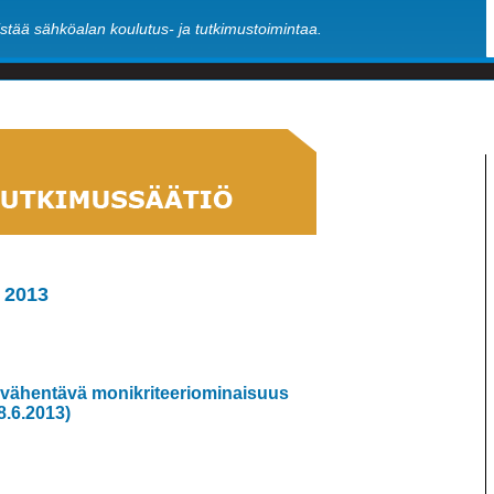
stää sähköalan koulutus- ja tutkimustoimintaa.
a 2013
a vähentävä monikriteeriominaisuus
8.6.2013)