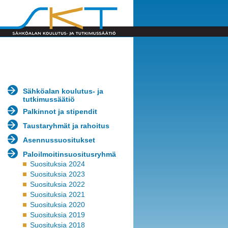
Sähköalan koulutus- ja
tutkimussäätiö
Palkinnot ja stipendit
Taustaryhmät ja rahoitus
Asennussuositukset
Paloilmoitinsuositusryhmä
Suosituksia 2024
Suosituksia 2023
Suosituksia 2022
Suosituksia 2021
Suosituksia 2020
Suosituksia 2019
Suosituksia 2018