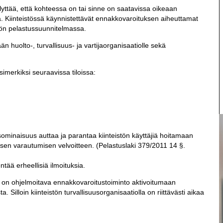
yttää, että kohteessa on tai sinne on saatavissa oikeaan
tä. Kiinteistössä käynnistettävät ennakkovaroituksen aiheuttamat
stön pelastussuunnitelmassa.
n huolto-, turvallisuus- ja vartijaorganisaatiolle sekä
simerkiksi seuraavissa tiloissa:
ominaisuus auttaa ja parantaa kiinteistön käyttäjiä hoitamaan
sen varautumisen velvoitteen. (Pelastuslaki 379/2011 14 §.
tää erheellisiä ilmoituksia.
n on ohjelmoitava ennakkovaroitustoiminto aktivoitumaan
. Silloin kiinteistön turvallisuusorganisaatiolla on riittävästi aikaa