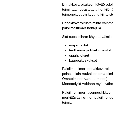
Ennakkovaroituksen käyttö edell
toimintaan opastettuja henkilöi
toimenpiteet on kuvattu kiintei
Ennakkovaroitustoiminto välitetää
paloilmoittimen hoitajalle.
Sitä suositellaan käytettäväksi e
majoitustilat
teollisuus- ja liikekiinteistöt
oppilaitokset
kauppakeskukset
Paloilmoittimen ennakkovaroitus
pelastuslain mukaisen omatoimi
Omatoiminen varautuminen).
Menettelyllä voidaan myös vähen
Paloilmoittimen asennusliikkee
merkittävästi ennen paloilmoitusta
toimia.