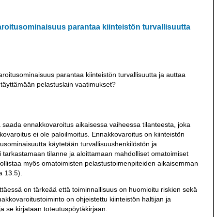
oitusominaisuus parantaa kiinteistön turvallisuutta
oitusominaisuus parantaa kiinteistön turvallisuutta ja auttaa
a täyttämään pelastuslain vaatimukset?
a saada ennakkovaroitus aikaisessa vaiheessa tilanteesta, joka
kkovaroitus ei ole paloilmoitus. Ennakkovaroitus on kiinteistön
tusominaisuutta käytetään turvallisuushenkilöstön ja
i tarkastamaan tilanne ja aloittamaan mahdolliset omatoimiset
ollistaa myös omatoimisten pelastustoimenpiteiden aikaisemman
a 13.5).
täessä on tärkeää että toiminnallisuus on huomioitu riskien sekä
ovaroitustoiminto on ohjeistettu kiinteistön haltijan ja
a se kirjataan toteutuspöytäkirjaan.