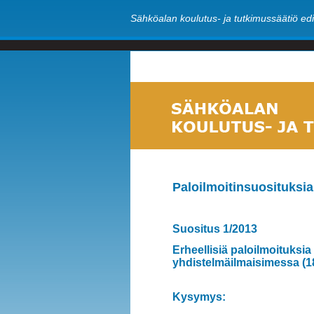
Sähköalan koulutus- ja tutkimussäätiö edi
Paloilmoitinsuosituksi
Suositus 1/2013
Erheellisiä paloilmoituksi
yhdistelmäilmaisimessa (1
Kysymys: