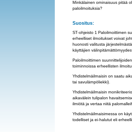
Minkälainen ominaisuus pitää ol
paloilmoituksia?
Suositus:
ST-ohjeisto 1 Paloilmoittimen s
erheelliset ilmoitukset voivat j
huonosti valitusta järjestelmäst
käyttäjien välinpitämättömyydest
Paloilmoittimen suunnittelijoide
toiminnoissa erheellisten ilmoit
Yhdistelmäilmaisin on saatu aik
tai savulämpöliekki).
Yhdistelmäilmaisin monikriteerio
aikavälein tulipalon havaitsemis
ilmiötä ja vertaa niitä palomallei
Yhdistelmäilmaisimessa on käyte
todelliset ja ei-halutut eli erhee