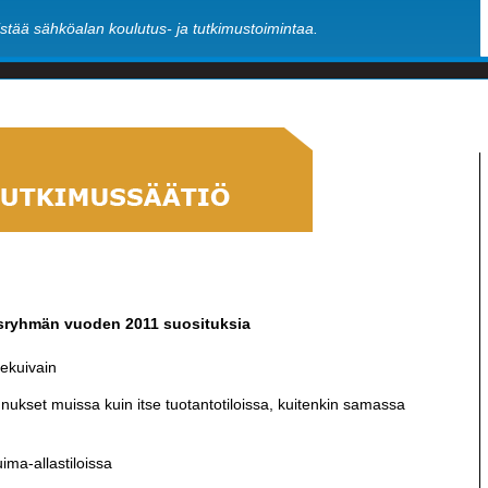
stää sähköalan koulutus- ja tutkimustoimintaa.
sryhmän vuoden 2011 suosituksia
ekuivain
kset muissa kuin itse tuotantotiloissa, kuitenkin samassa
ima-allastiloissa