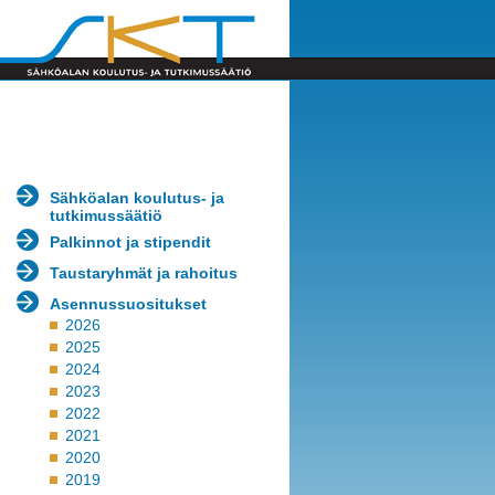
Sähköalan koulutus- ja
tutkimussäätiö
Palkinnot ja stipendit
Taustaryhmät ja rahoitus
Asennussuositukset
2026
2025
2024
2023
2022
2021
2020
2019