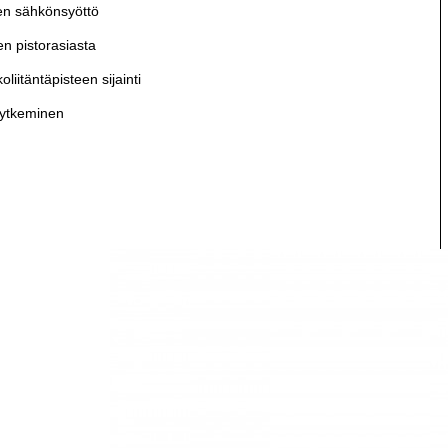
en sähkönsyöttö
 pistorasiasta
iitäntäpisteen sijainti
kytkeminen