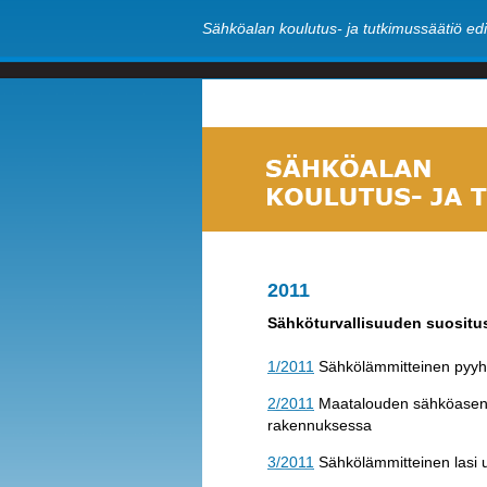
Sähköalan koulutus- ja tutkimussäätiö edi
2011
Sähköturvallisuuden suositu
1/2011
Sähkölämmitteinen pyyh
2/2011
Maatalouden sähköasennu
rakennuksessa
3/2011
Sähkölämmitteinen lasi u